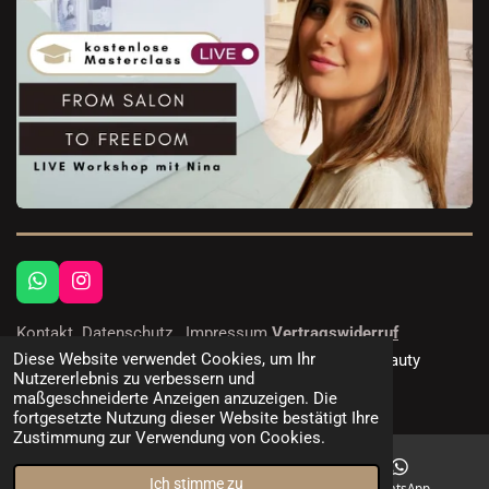
W
I
h
n
a
s
Kontakt
Datenschutz
Impressum
Vertragswiderruf
t
t
Diese Website verwendet Cookies, um Ihr
© 2026 StarWax UG & Co. KG - Waxingprodukte | Beauty
s
a
Nutzererlebnis zu verbessern und
Creation Academy, NISV & Salonerfolg
A
g
maßgeschneiderte Anzeigen anzuzeigen. Die
p
r
fortgesetzte Nutzung dieser Website bestätigt Ihre
p
a
Zustimmung zur Verwendung von Cookies.
m
Ich stimme zu
E-Mail
Instagram
WhatsApp