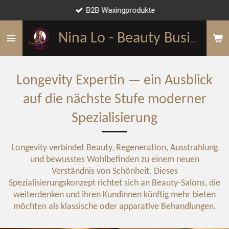
B2B Waxingprodukte
Zum
Hauptinhalt
springen
Nina Lo - Beauty Business Mentorin
Longevity Expertin — ein Ausblick
auf die nächste Stufe moderner
Spezialisierung
Longevity verbindet Beauty, Regeneration, Ausstrahlung
und bewusstes Wohlbefinden zu einem neuen
Verständnis von Schönheit. Dieses
Spezialisierungskonzept richtet sich an Beauty-Salons, die
weiterdenken und ihren Kundinnen künftig mehr bieten
möchten als klassische oder apparative Behandlungen.