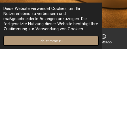
Diese Website verwendet Cookies, um Ihr
Nutzererlebnis zu verbessern und
maßgeschneiderte Anzeigen anzuzeigen. Die
fortgesetzte Nutzung dieser Website bestätigt Ihre
Zustimmung zur Verwendung von Cookies.
Ich stimme zu
E-Mail
Instagram
WhatsApp
Energy Space, der Raum für Frequenz,
Ruhe und neue Energie
Hier entsteht kein klassisches Behandlungskonzept, sondern
ein besonderer Raum, der Kundinnen sofort aus dem Alltag
holt. Ein Ort, der durch Licht, Klang, Atmosphäre und
ausgewählte Frequenz-Elemente eine meditative Stimmung
schafft und den Körper in einen Zustand von Ruhe,
Regeneration und innerer Balance führen soll.