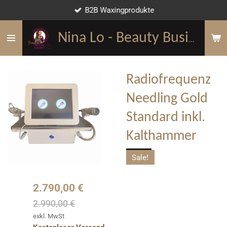
B2B Waxingprodukte
Zum
Hauptinhalt
springen
Nina Lo - Beauty Business Mentorin
Radiofrequenz
Needling Gold
Standard inkl.
Kalthammer
Sale!
2.790,00 €
2.990,00 €
exkl. MwSt