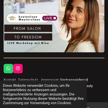
W
I
h
n
a
s
Kontakt
Datenschutz
Impressum
Vertragswiderruf
t
t
Diese Website verwendet Cookies, um Ihr
© 2026 StarWax UG & Co. KG - Waxingprodukte | Beauty
s
a
Nutzererlebnis zu verbessern und
Creation Academy, NISV & Salonerfolg
A
g
maßgeschneiderte Anzeigen anzuzeigen. Die
p
r
fortgesetzte Nutzung dieser Website bestätigt Ihre
p
a
Zustimmung zur Verwendung von Cookies.
m