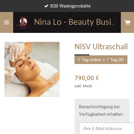
B2B Waxingprodukte
Zum
Hauptinhalt
springen
Nina Lo - Beauty Business Mentorin
NISV Ultraschall
1 Tag online + 1 Tag DD
790,00 €
exkl. MwSt
Benachrichtigung bei
Verfügbarkeit erhalten.