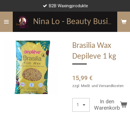
B2B Waxingprodukte
Zum
Hauptinhalt
springen
Nina Lo - Beauty Business Mentorin
Brasilia Wax
Depileve 1 kg
15,99 €
zzgl. MwSt. und Versandkosten
In den
Warenkorb