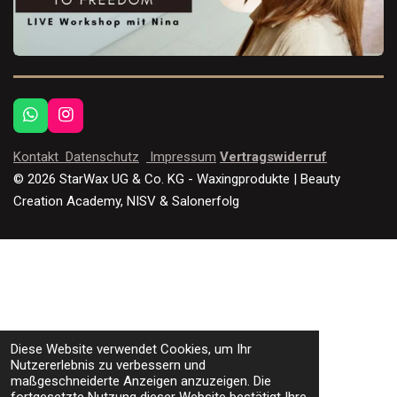
W
I
h
n
a
s
Kontakt
Datenschutz
Impressum
Vertragswiderruf
t
t
© 2026 StarWax UG & Co. KG - Waxingprodukte | Beauty
s
a
Creation Academy, NISV & Salonerfolg
A
g
p
r
p
a
m
Diese Website verwendet Cookies, um Ihr
Nutzererlebnis zu verbessern und
maßgeschneiderte Anzeigen anzuzeigen. Die