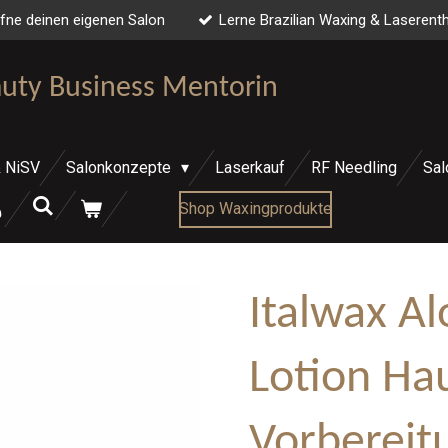
fne deinen eigenen Salon
Lerne Brazilian Waxing & Laserent
auty Business Mentorin
 NiSV
Salonkonzepte
Laserkauf
RF Needling
Sal
Shop Waxingprodukte
Italwax Al
Lotion Ha
Vorbereit