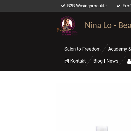
B2B Waxingprodukte
Eröf
Zum
Hauptinhalt
springen
Nina Lo - Be
Salon to Freedom
Academy &
📨 Kontakt
Blog | News