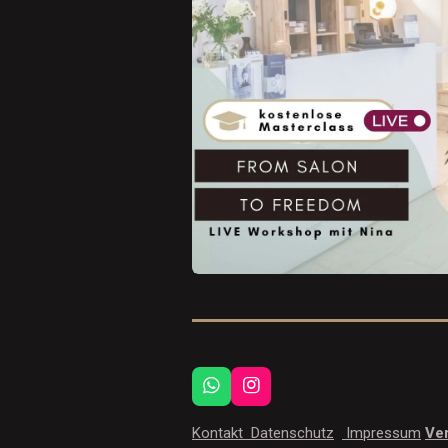
W
I
h
n
a
s
Kontakt
Datenschutz
Impressum
Ver
t
t