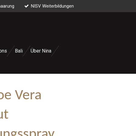
haarung
NISV Weiterbildungen
ons
Bali
Über Nina
oe Vera
ut
ungsspray