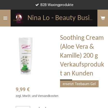
B2B Waxingprodukte
Zum
Hauptinhalt
springen
Nina Lo - Beauty Business Mentorin
Soothing Cream
(Aloe Vera &
Kamille) 200 g
Verkaufsproduk
t an Kunden
ersetzt Teebaum Gel
9,99 €
zzgl. MwSt. und Versandkosten