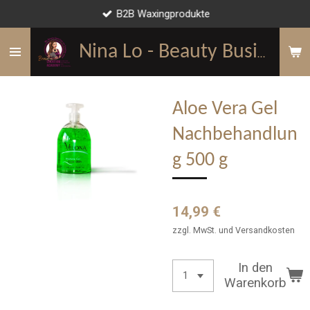
B2B Waxingprodukte
Zum
Hauptinhalt
springen
Nina Lo - Beauty Business Mentorin
Aloe Vera Gel
Nachbehandlun
g 500 g
14,99 €
zzgl. MwSt. und Versandkosten
In den
Warenkorb